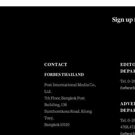
Sign up 
CONTACT
EDIT
DEPA
FORBES THAILAND
Tel. 0-2
Post International Media Co.,
forbest
Ltd.
7th Floor, Bangkok Post
ADVE
Building, 136
DEPA
Sunthornkosa Road, Klong
Toey,
Tel. 0-2
Bangkok 10110
4768,47
forbest