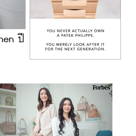
men ปี