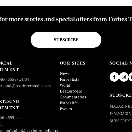
for more stories and special offers from Forbes 
SUBSCRIBE
ORIAL
OUR SITES
SOCIAL 
RTMENT
News
616-4666 ext.4734
Forbes lists
World
hailand@postintermedia.com
Leaderboard
SUBSCRI
Commentaries
RTISING
Forbes life
MAGAZINE 
RTMENT
Events
E-MAGAZIN
616-4666 ext.
SUBSCRIPT
25
hailand.sales@postintermedia.com