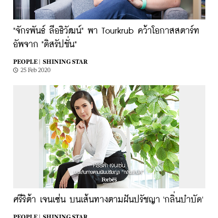
"จักรพันธ์ ลีอธิวัฒน์" พา Tourkrub คว้าโอกาสสตาร์ท
อัพจาก "ดิสรัปชั่น"
PEOPLE |
SHINING STAR
25 Feb 2020
ศรีริต้า เจนเซ่น บนเส้นทางตามฝันปรัชญา 'กลิ่นบำบัด'
PEOPLE |
SHINING STAR