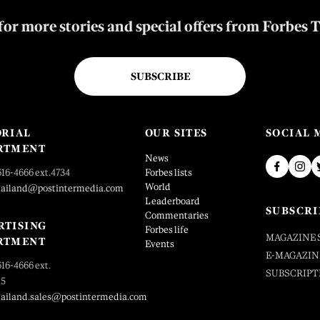
for more stories and special offers from Forbes 
SUBSCRIBE
ORIAL
OUR SITES
SOCIAL 
RTMENT
News
616-4666 ext.4734
Forbes lists
World
hailand@postintermedia.com
Leaderboard
SUBSCRI
Commentaries
RTISING
Forbes life
MAGAZINE 
RTMENT
Events
E-MAGAZIN
616-4666 ext.
SUBSCRIPT
25
hailand.sales@postintermedia.com