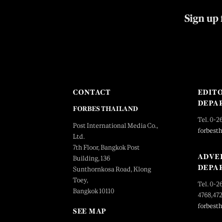
Sign up 
CONTACT
EDIT
DEPA
FORBES THAILAND
Tel. 0-2
Post International Media Co.,
forbest
Ltd.
7th Floor, Bangkok Post
ADVE
Building, 136
DEPA
Sunthornkosa Road, Klong
Toey,
Tel. 0-2
Bangkok 10110
4768,47
forbest
SEE MAP