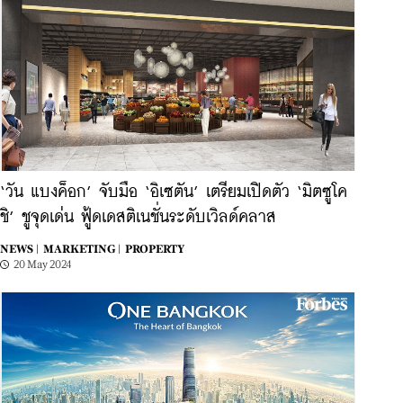
‘วัน แบงค็อก’ จับมือ ‘อิเซตัน’ เตรียมเปิดตัว ‘มิตซูโค
ชิ’ ชูจุดเด่น ฟู้ดเดสติเนชั่นระดับเวิลด์คลาส
NEWS |
MARKETING |
PROPERTY
20 May 2024