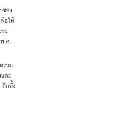
้าของ
ื่อให้
ธรรม
พ.ศ. 
ดีตรวม
าพและ
อีกทั้ง