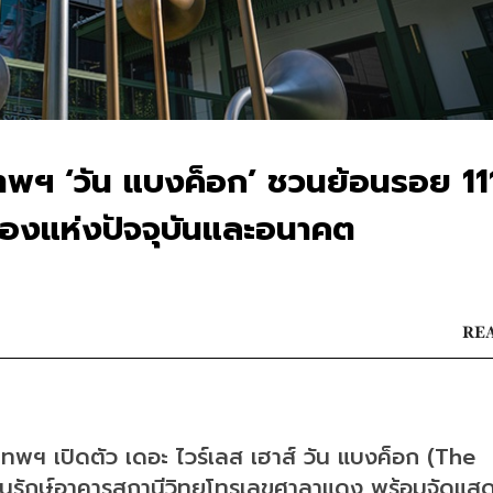
เทพฯ ‘วัน แบงค็อก’ ชวนย้อนรอย 111
เรืองแห่งปัจจุบันและอนาคต
REA
พฯ เปิดตัว เดอะ ไวร์เลส เฮาส์ วัน แบงค็อก (The 
รักษ์อาคารสถานีวิทยุโทรเลขศาลาแดง พร้อมจัดแส