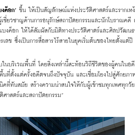
บงค็อก’
 ขึ้น ให้เป็นสัญลักษณ์แห่งประวัติศาสตร์และรากเหง
ผู้เชี่ยวชาญด้านการอนุรักษ์สถาปัตยกรรมและนักโบราณคดี เพ
ัน แบงค็อก ให้ได้สัมผัสกับมิติทางประวัติศาตร์และศิลปวัฒน
เลข ซึ่งเป็นการสื่อสารไร้สายในยุคเริ่มต้นของไทยตั้งแต่ปี 
นบริเวณพื้นที่ โดยสิ่งเหล่านี้สะท้อนวิถีชีวิตของผู้คนในอ
ที่ตั้งแต่ครั้งอดีตจนถึงปัจจุบัน และเชื่อมโยงไปสู่ศักยภ
ที่ทันสมัย สร้างความน่าสนใจให้กับผู้เข้าชมทุกเพศทุกวัย 
ะวัติศาสตร์และสถาปัตยกรรม”