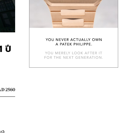
 ปี
D 2560
ดง