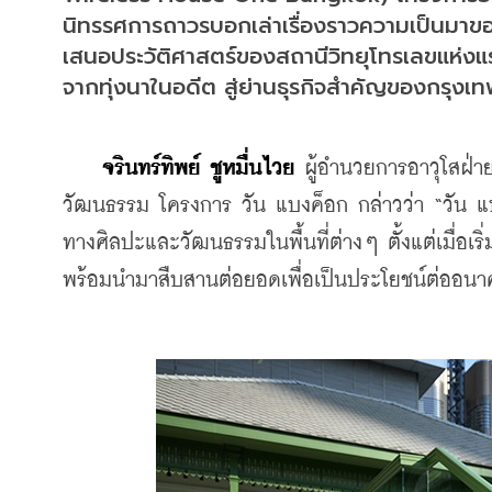
นิทรรศการถาวรบอกเล่าเรื่องราวความเป็นมาของพ
เสนอประวัติศาสตร์ของสถานีวิทยุโทรเลขแห่ง
จากทุ่งนาในอดีต สู่ย่านธุรกิจสำคัญของกรุงเท
จรินทร์ทิพย์ ชูหมื่นไวย
 ผู้อำนวยการอาวุโสฝ่
วัฒนธรรม โครงการ วัน แบงค็อก กล่าวว่า “วั
ทางศิลปะและวัฒนธรรมในพื้นที่ต่างๆ ตั้งแต่เมื่อเริ
พร้อมนำมาสืบสานต่อยอดเพื่อเป็นประโยชน์ต่ออน