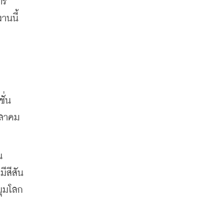
าร
านนี้
่น 
ตุลาคม
 
ีสีสัน
มุมโลก