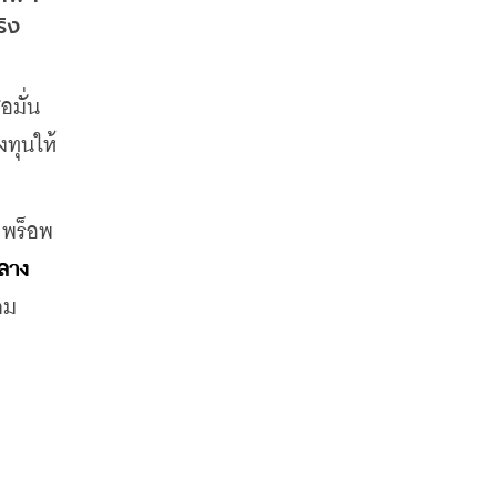
ิง
่อมั่น
ทุนให้
 พร็อพ
กลาง
ม 