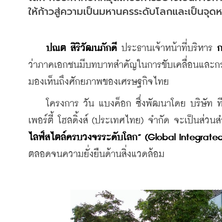
ให้ก้าวสู่ความเป็นมหานครระดับโลกและเป็นจุด
ปณต สิริวัฒนภักดี
 ประธานเจ้าหน้าที่บริหาร 
ก
ว่าภาคเอกชนมีบทบาทสำคัญในการขับเคลื่อนและกระต
มองเห็นถึงศักยภาพของเศรษฐกิจไทย
    โครงการ วัน แบงค็อก ซึ่งพัฒนาโดย บริษัท ท
เพอร์ตี้ โฮลดิ้งส์ (ประเทศไทย) จำกัด จะเป็นส่ว
ไลฟ์สไตล์ครบวงจรระดับโลก” (Global Integrated
ตลอดจนความยั่งยืนด้านสิ่งแวดล้อม