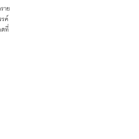
กราย
รรค์
ตที่