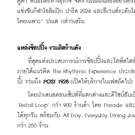
คู่ค้า พันธมิตรทางธุรกิจ จัดงานเฉลิมฉลองอย่างยิ่
แข่งขันกีฬาโอลิมปิก ปารีส 2024 และอีเวนต์ระดับโล
โดยเฉพาะ” ปณต กล่าวเสริม
แหล่งช็อปปิ้ง-รวมฮิตร้านดัง
    ที่สุดแห่งประสบการณ์การช็อปปิ้งและไลฟ์สไตล์เห
ภายใต้แนวคิด The Rhythmic Experience ประกอ
นี้) รวมถึง 
POST 1928
 (เปิดให้บริการในเฟสถัดไป) 
    โดยนำเสนอคอนเซ็ปต์ที่แตกต่างและดีไซน์อันเป็
‘Retail Loop’ กว่า 900 ร้านค้า โดย Parade และ T
ได้ทุกวัน พร้อมกับ All Day, Everyday Dining Jo
กว่า 250 ร้าน