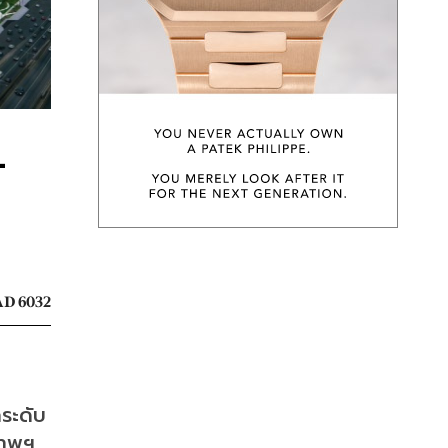
-
D 6032
คระดับ
ทพฯ 