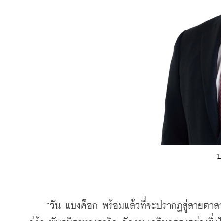
ป
    “วัน แบงค็อก พร้อมแล้วที่จะปรากฏสู่สายตาสา