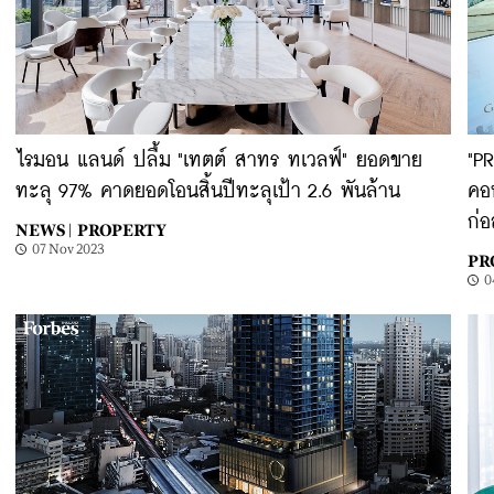
ไรมอน แลนด์ ปลื้ม "เทตต์ สาทร ทเวลฟ์" ยอดขาย
"P
ทะลุ 97% คาดยอดโอนสิ้นปีทะลุเป้า 2.6 พันล้าน
คอ
ก่
NEWS |
PROPERTY
07 Nov 2023
PR
0