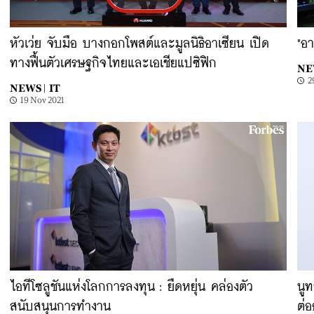
หัวเว่ย จับมือ บางกอกโพสต์และมูลนิธิอาเซียน เปิด
"อ
ทางฟื้นตัวเศรษฐกิจไทยและเอเชียแปซิฟิก
NE
2
NEWS |
IT
19 Nov 2021
ไอทีโซลูชันแห่งโลกการลงทุน : ยืดหยุ่น คล่องตัว
นู
สนับสนุนการทำงาน
ต่อ