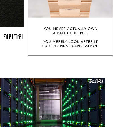
าท ขยาย