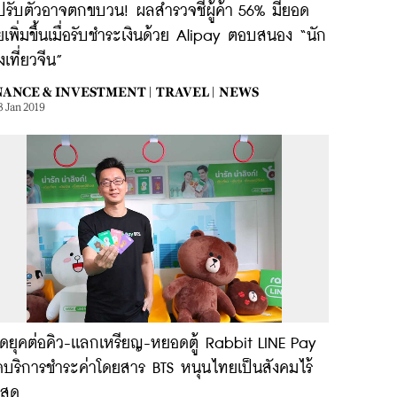
ปรับตัวอาจตกขบวน! ผลสำรวจชี้ผู้ค้า 56% มียอด
เพิ่มขึ้นเมื่อรับชำระเงินด้วย Alipay ตอบสนอง “นัก
งเที่ยวจีน”
NANCE & INVESTMENT |
TRAVEL |
NEWS
3 Jan 2019
ดยุคต่อคิว-เเลกเหรียญ-หยอดตู้ Rabbit LINE Pay
ิดบริการชำระค่าโดยสาร BTS หนุนไทยเป็นสังคมไร้
นสด