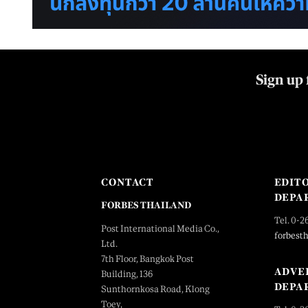
Sign up 
CONTACT
EDIT
DEPA
FORBES THAILAND
Tel. 0-2
Post International Media Co.,
forbest
Ltd.
7th Floor, Bangkok Post
ADVE
Building, 136
DEPA
Sunthornkosa Road, Klong
Toey,