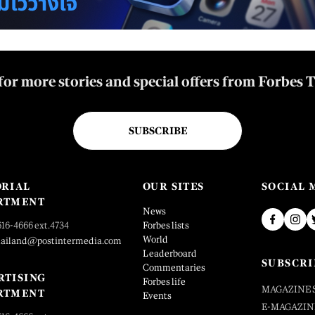
for more stories and special offers from Forbes 
SUBSCRIBE
ORIAL
OUR SITES
SOCIAL 
RTMENT
News
616-4666 ext.4734
Forbes lists
World
hailand@postintermedia.com
Leaderboard
SUBSCRI
Commentaries
RTISING
Forbes life
MAGAZINE 
RTMENT
Events
E-MAGAZIN