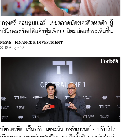
‘กรุงศรี คอนซูมเมอร์’ เผยตลาดบัตรเครดิตหดตัว ผู้
บริโภคลดช็อปสินค้าฟุ่มเฟือย! นิยมผ่อนชำระเพิ่มขึ้น
NEWS |
FINANCE & INVESTMENT
18 Aug 2025
บัตรเครดิต เซ็นทรัล เดอะวัน เร่งรีแบรนด์ - ปรับโปร