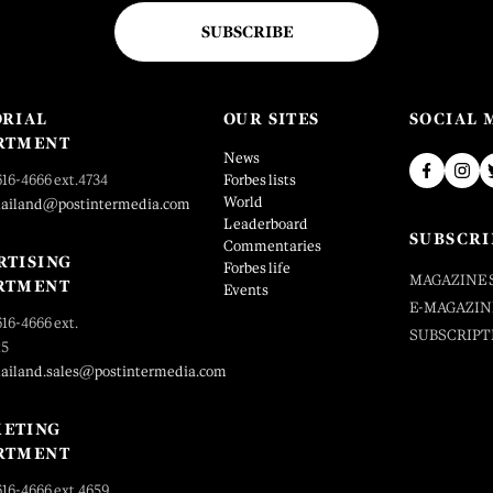
SUBSCRIBE
ORIAL
OUR SITES
SOCIAL 
RTMENT
News
616-4666 ext.4734
Forbes lists
World
hailand@postintermedia.com
Leaderboard
SUBSCRI
Commentaries
RTISING
Forbes life
MAGAZINE 
RTMENT
Events
E-MAGAZIN
616-4666 ext.
SUBSCRIPT
25
hailand.sales@postintermedia.com
ETING
RTMENT
616-4666 ext.4659