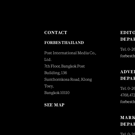
CONTACT
EDIT
DEPA
FORBES THAILAND
Tel. 0-2
Post International Media Co.,
forbest
Ltd.
7th Floor, Bangkok Post
ADVE
Building, 136
DEPA
Sunthornkosa Road, Klong
Toey,
Tel. 0-2
Bangkok 10110
4768,47
forbest
SEE MAP
MARK
DEPA
Tel. 0-2