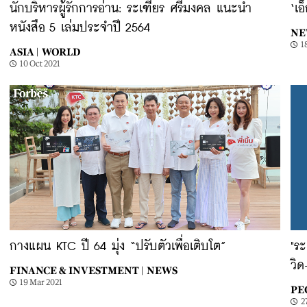
นักบริหารผู้รักการอ่าน: ระเฑียร ศรีมงคล แนะนำ
‘เอ
หนังสือ 5 เล่มประจำปี 2564
NE
1
ASIA |
WORLD
10 Oct 2021
กางแผน KTC ปี 64 มุ่ง “ปรับตัวเพื่อเติบโต”
"ระ
วิด
FINANCE & INVESTMENT |
NEWS
19 Mar 2021
PE
2