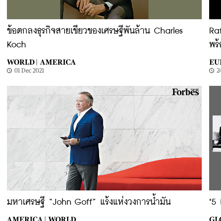
ข้อตกลงธุรกิจสายเขียวของเศรษฐีพันล้าน Charles
Raf
Koch
พร้
WORLD |
AMERICA
EU
01 Dec 2021
2
มหาเศรษฐี “John Goff” แร้งแห่งวงการน้ำมัน
"5 
AMERICA |
WORLD
GL