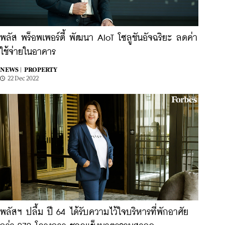
พลัส พร็อพเพอร์ตี้ พัฒนา AIoT โซลูชันอัจฉริยะ ลดค่า
ใช้จ่ายในอาคาร
NEWS |
PROPERTY
22 Dec 2022
พลัสฯ ปลื้ม ปี 64 ได้รับความไว้ใจบริหารที่พักอาศัย