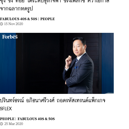
ซุง ชง ทอย ไต่ระดับธุรกิจพา ชริ้งเฟล็กซ์ คว้าโอกาส
จากฉลากหดรูป
FABULOUS 40S & 50S |
PEOPLE
15 Nov 2020
ปรินทร์ธรณ์ อภิธนาศรีวงศ์ ถอดรหัสเทรนด์แพ็กเกจ
SFLEX
PEOPLE |
FABULOUS 40S & 50S
25 Mar 2020