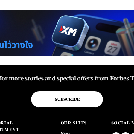
for more stories and special offers from Forbes 
SUBSCRIBE
ORIAL
OUR SITES
SOCIAL 
RTMENT
News