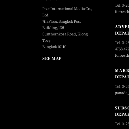
Tel. 0-2
Post International Media Co.,
forbest
Ltd.
7th Floor, Bangkok Post
ADVE
Building, 136
DEPA
Sunthornkosa Road, Klong
Toey,
Tel. 0-2
Bangkok 10110
4768,47
forbest
SEE MAP
MARK
DEPA
Tel. 0-2
panada
SUBS
DEPA
Tel. 0-2