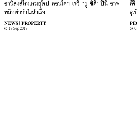
อานิสงส์โรงแรมยุโรป-คอนโดฯ เจวี “ยู ซิตี้" ปีนี้ อาจ
คีร
พลิกทำกำไรสำเร็จ
ธุร
NEWS |
PROPERTY
PE
19 Sep 2019
0