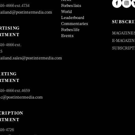
616-4666 ext.4734
Forbes lists
World
hailand@postintermedia.com
Leaderboard
SUBSCRI
Commentaries
RTISING
Forbes life
MAGAZINE 
RTMENT
Events
E-MAGAZIN
616-4666 ext.
SUBSCRIPT
25
hailand.sales@postintermedia.com
ETING
RTMENT
616-4666 ext.4659
_c@postintermedia.com
CRIPTION
RTMENT
616-4726