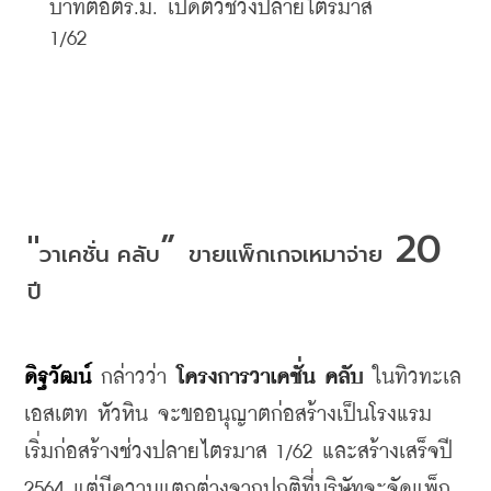
บาทต่อตร
.
ม
. 
เปิดตัวช่วงปลายไตรมาส
1/62
"
” 
 20 
วาเคชั่น
คลับ
ขายแพ็กเกจเหมาจ่าย
ปี
ดิฐวัฒน์
 กล่าวว่า
โครงการวาเคชั่น
คลับ
ในทิวทะเล
เอสเตท
หัวหิน
จะขออนุญาตก่อสร้างเป็นโรงแรม
เริ่มก่อสร้างช่วงปลายไตรมาส
 1/62 
และสร้างเสร็จปี
2564 
แต่มีความแตกต่างจากปกติที่บริษัทจะจัดแพ็ก