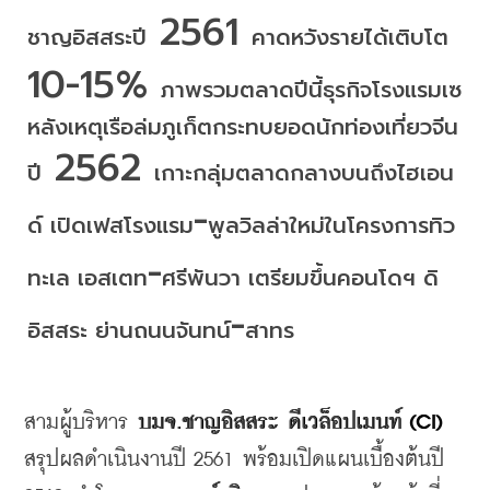
 2561 
ชาญอิสสระปี
คาดหวังรายได้เติบโต
10-15% 
ภาพรวมตลาดปีนี้ธุรกิจโรงแรมเซ
หลังเหตุเรือล่มภูเก็ตกระทบยอดนักท่องเที่ยวจีน
 2562 
ปี
เกาะกลุ่มตลาดกลางบนถึงไฮเอน
-
ด์
เปิดเฟสโรงแรม
พูลวิลล่าใหม่ในโครงการทิว
-
ทะเล
เอสเตท
ศรีพันวา
เตรียมขึ้นคอนโดฯ
ดิ
-
อิสสระ
ย่านถนนจันทน์
สาทร
สามผู้บริหาร
บมจ
.
ชาญอิสสระ
ดีเวล็อปเมนท์
 (CI)
สรุปผลดำเนินงานปี
 2561 
พร้อมเปิดแผนเบื้องต้นปี