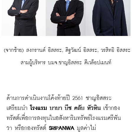
 (จากซ้าย) สงกรานต์ อิสสระ, ดิฐวัฒน์ อิสสระ, วรสิทธิ อิสสระ 
สามผู้บริหาร บมจ.ชาญอิสสระ ดีเวล็อปเมนท์
ด้านการดำเนินงานโค้งท้ายปี
 2561 
ชาญอิสสระ
เตรียมนำ 
โรงแรม
บาบา
บีช
คลับ
หัวหิน
เข้ากอง
ทรัสต์เพื่อการลงทุนในอสังหาริมทรัพย์โรงแรมศรีพัน
วา
หรือกองทรัสต์
SRIPANWA
มูลค่าไม่