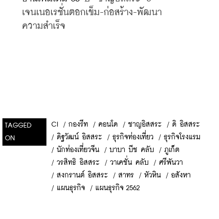
เจนเนอเรชั่นตอกเข็ม
-
ก่อสร้าง
-
พัฒนา
ความสำเร็จ
CI
/
กองรีท
/
คอนโด
/
ชาญอิสสระ
/
ดิ อิสสระ
TAGGED
/
ดิฐวัฒน์ อิสสระ
/
ธุรกิจท่องเที่ยว
/
ธุรกิจโรงแรม
ON
/
นักท่องเที่ยวจีน
/
บาบา บีช คลับ
/
ภูเก็ต
/
วรสิทธิ อิสสระ
/
วาเคชั่น คลับ
/
ศรีพันวา
/
สงกรานต์ อิสสระ
/
สาทร
/
หัวหิน
/
อสังหา
/
แผนธุรกิจ
/
แผนธุรกิจ 2562