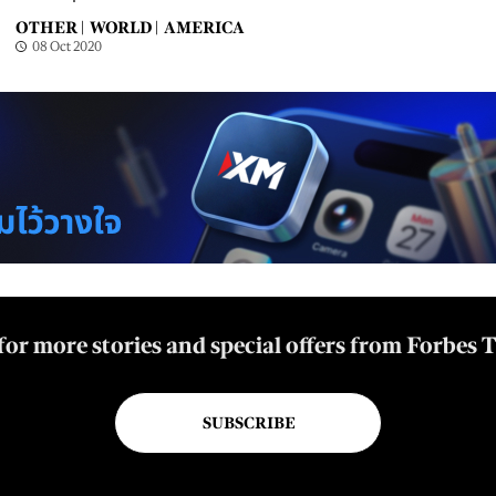
OTHER |
WORLD |
AMERICA
08 Oct 2020
for more stories and special offers from Forbes 
SUBSCRIBE