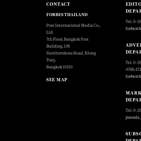
CONTACT
EDIT
DEPA
FORBES THAILAND
Tel. 0-2
Post International Media Co.,
forbest
Ltd.
7th Floor, Bangkok Post
ADVE
Building, 136
DEPA
Sunthornkosa Road, Klong
Toey,
Tel. 0-2
Bangkok 10110
4768,47
forbest
SEE MAP
MARK
DEPA
Tel. 0-2
panada
SUBS
DEPA