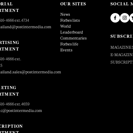
ORIAL
OUR SITES
SOCIAL 
RTMENT
News
616-4666 ext.4734
Forbes lists
World
hailand@postintermedia.com
Leaderboard
SUBSCRI
Commentaries
RTISING
Forbes life
MAGAZINE 
RTMENT
Events
E-MAGAZIN
616-4666 ext.
SUBSCRIPT
25
hailand.sales@postintermedia.com
ETING
RTMENT
616-4666 ext.4659
_c@postintermedia.com
CRIPTION
RTMENT