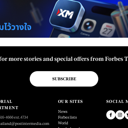
for more stories and special offers from Forbes 
SUBSCRIBE
ORIAL
OUR SITES
SOCIAL 
RTMENT
News
616-4666 ext.4734
Forbes lists
World
hailand@postintermedia.com