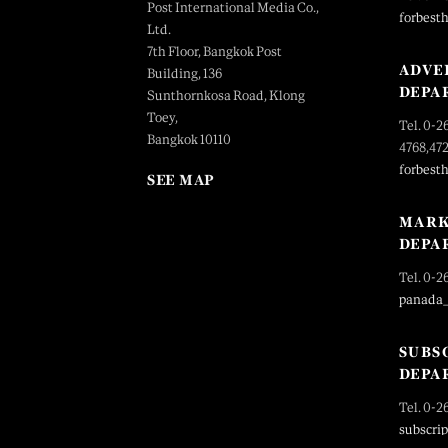
Post International Media Co.,
forbest
Ltd.
7th Floor, Bangkok Post
ADVE
Building, 136
DEPA
Sunthornkosa Road, Klong
Toey,
Tel. 0-2
Bangkok 10110
4768,47
forbest
SEE MAP
MARK
DEPA
Tel. 0-2
panada
SUBS
DEPA
Tel. 0-2
subscri