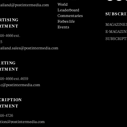
World
hailand@postintermedia.com
Leaderboard
SUBSCRI
Commentaries
RTISING
Forbes life
MAGAZINE 
RTMENT
Events
E-MAGAZIN
616-4666 ext.
SUBSCRIPT
25
hailand.sales@postintermedia.com
ETING
RTMENT
616-4666 ext.4659
_c@postintermedia.com
CRIPTION
RTMENT
616-4726
ption@postintermedia.com