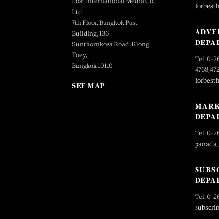
Post International Media Co.,
forbest
Ltd.
7th Floor, Bangkok Post
ADVE
Building, 136
DEPA
Sunthornkosa Road, Klong
Toey,
Tel. 0-2
Bangkok 10110
4768,47
forbest
SEE MAP
MARK
DEPA
Tel. 0-2
panada
SUBS
DEPA
Tel. 0-2
subscri