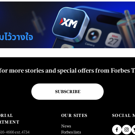
for more stories and special offers from Forbes 
SUBSCRIBE
ORIAL
OUR SITES
SOCIAL 
RTMENT
News
616-4666 ext.4734
Forbes lists