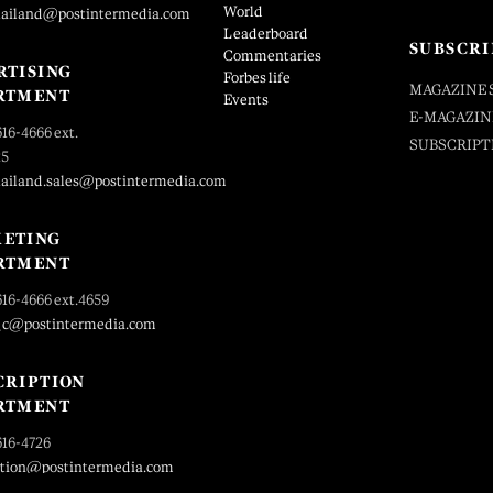
World
hailand@postintermedia.com
Leaderboard
SUBSCRI
Commentaries
RTISING
Forbes life
MAGAZINE 
RTMENT
Events
E-MAGAZIN
616-4666 ext.
SUBSCRIPT
25
hailand.sales@postintermedia.com
ETING
RTMENT
616-4666 ext.4659
_c@postintermedia.com
CRIPTION
RTMENT
616-4726
ption@postintermedia.com