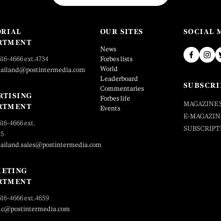
ORIAL
OUR SITES
SOCIAL 
RTMENT
News
616-4666 ext.4734
Forbes lists
World
hailand@postintermedia.com
Leaderboard
SUBSCRI
Commentaries
RTISING
Forbes life
MAGAZINE 
RTMENT
Events
E-MAGAZIN
616-4666 ext.
SUBSCRIPT
25
hailand.sales@postintermedia.com
ETING
RTMENT
616-4666 ext.4659
_c@postintermedia.com