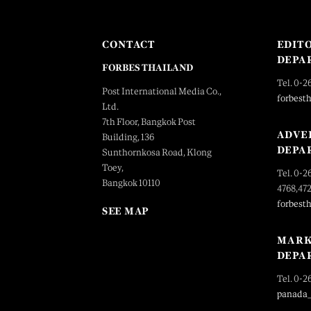
CONTACT
EDIT
DEPA
FORBES THAILAND
Tel. 0-2
Post International Media Co.,
forbest
Ltd.
7th Floor, Bangkok Post
ADVE
Building, 136
DEPA
Sunthornkosa Road, Klong
Toey,
Tel. 0-2
Bangkok 10110
4768,47
forbest
SEE MAP
MARK
DEPA
Tel. 0-2
panada