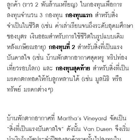
ลูกค้า
 (
ราว
 2 
พันล้านเหรียญ
) 
ในกองทุนเพื่อการ
ลงทุนจำนวน
 3 
กองทุน
กองทุนแรก
สำหรับสิ่ง
จำเป็นในชีวิต
 (
เช่น
ค่าเล่าเรียนจนถึงระดับอุดมศึกษา
ของบุตร
เงินออมสำหรับการใช้ชีวิตในรูปแบบเดิม
หลังเกษียณอายุ
) 
กองทุนที่
 2
สำหรับสิ่งที่เป็นแรง
บันดาลใจ
 (
เช่น
บ้านพักตากอากาศสุดหรู
ทริปท่อง
เที่ยวรอบโลก
) 
และ
กองทุนสุดท้าย
สำหรับสิ่งที่เป็น
มรดกตกทอดให้กับลูกหลานได้
 (
เช่น
มูลนิธิ
หรือ
ทรัพย์
มรดกต่างๆ
) 
บ้านพักตากอากาศที่
 Martha’s Vineyard 
จัดเป็น
“
สิ่งที่เป็นแรงบันดาลใจ
” 
ดังนั้น
 Van Dusen 
จึงเริ่ม
นำเงินโบนัสประจำปีของลูกค้ารายนั้นไปลงทุนใน