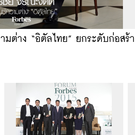
ามต่าง “อิตัลไทย” ยกระดับก่อสร้า