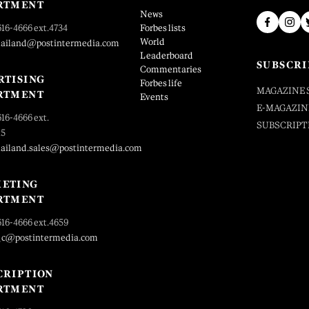
RTMENT
News
616-4666 ext.4734
Forbes lists
World
hailand@postintermedia.com
Leaderboard
SUBSCRI
Commentaries
RTISING
Forbes life
MAGAZINE 
RTMENT
Events
E-MAGAZIN
616-4666 ext.
SUBSCRIPT
25
hailand.sales@postintermedia.com
ETING
RTMENT
616-4666 ext.4659
_c@postintermedia.com
CRIPTION
RTMENT