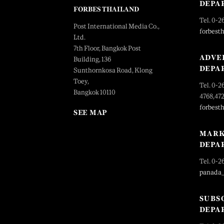
DEPA
FORBES THAILAND
Tel. 0-2
Post International Media Co.,
forbest
Ltd.
7th Floor, Bangkok Post
ADVE
Building, 136
DEPA
Sunthornkosa Road, Klong
Toey,
Tel. 0-2
Bangkok 10110
4768,47
forbest
SEE MAP
MARK
DEPA
Tel. 0-2
panada
SUBS
DEPA