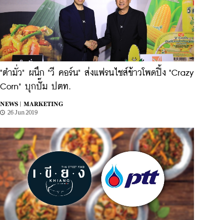
"ตำมั่ว" ผนึก "วี คอร์น" ส่งแฟรนไชส์ข้าวโพดปิ้ง "Crazy
Corn" บุกปั๊ม ปตท.
NEWS |
MARKETING
26 Jun 2019