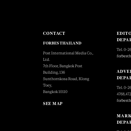
CONTACT
EDIT
DEPA
FORBES THAILAND
Tel. 0-2
Post International Media Co.,
forbest
Ltd.
7th Floor, Bangkok Post
ADVE
Building, 136
DEPA
Sunthornkosa Road, Klong
Toey,
Tel. 0-2
Bangkok 10110
4768,47
forbest
SEE MAP
MARK
DEPA