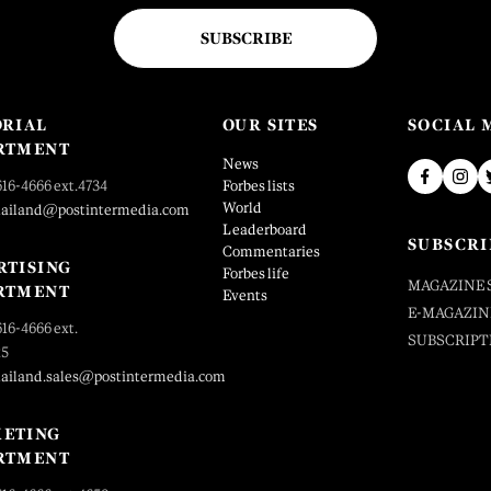
SUBSCRIBE
ORIAL
OUR SITES
SOCIAL 
RTMENT
News
616-4666 ext.4734
Forbes lists
World
hailand@postintermedia.com
Leaderboard
SUBSCRI
Commentaries
RTISING
Forbes life
MAGAZINE 
RTMENT
Events
E-MAGAZIN
616-4666 ext.
SUBSCRIPT
25
hailand.sales@postintermedia.com
ETING
RTMENT