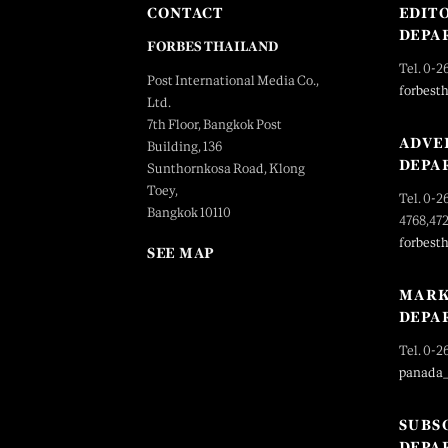
CONTACT
EDIT
DEPA
FORBES THAILAND
Tel. 0-2
Post International Media Co.,
forbest
Ltd.
7th Floor, Bangkok Post
ADVE
Building, 136
DEPA
Sunthornkosa Road, Klong
Toey,
Tel. 0-2
Bangkok 10110
4768,47
forbest
SEE MAP
MARK
DEPA
Tel. 0-2
panada
SUBS
DEPA