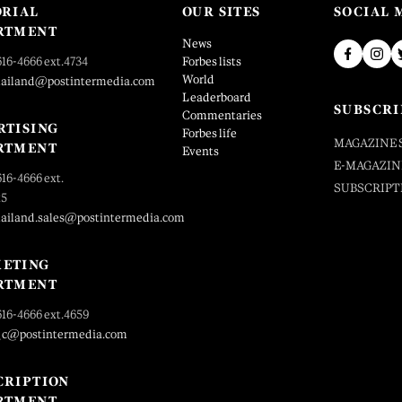
ORIAL
OUR SITES
SOCIAL 
RTMENT
News
616-4666 ext.4734
Forbes lists
World
hailand@postintermedia.com
Leaderboard
SUBSCRI
Commentaries
RTISING
Forbes life
MAGAZINE 
RTMENT
Events
E-MAGAZIN
616-4666 ext.
SUBSCRIPT
25
hailand.sales@postintermedia.com
ETING
RTMENT
616-4666 ext.4659
_c@postintermedia.com
CRIPTION
RTMENT