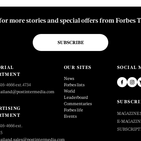
for more stories and special offers from Forbes 
SUBSCRIBE
ORIAL
OUR SITES
SOCIAL 
RTMENT
News
616-4666 ext.4734
Forbes lists
World
hailand@postintermedia.com
Leaderboard
SUBSCRI
Commentaries
RTISING
Forbes life
MAGAZINE 
RTMENT
Events
E-MAGAZIN
616-4666 ext.
SUBSCRIPT
25
hailand.sales@postintermedia.com