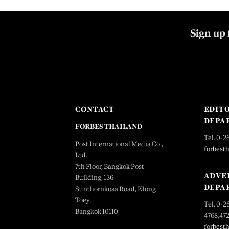
Sign up 
CONTACT
EDIT
DEPA
FORBES THAILAND
Tel. 0-2
Post International Media Co.,
forbest
Ltd.
7th Floor, Bangkok Post
ADVE
Building, 136
DEPA
Sunthornkosa Road, Klong
Toey,
Tel. 0-2
Bangkok 10110
4768,47
forbest