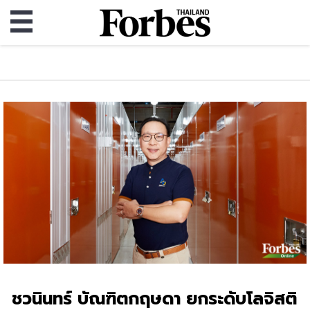
ชวนินทร์ บัณฑิตกฤษดา ยกระดับโลจิสติ