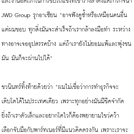
และงานอดิเรกในการขับรถแข่งที่เขาร้างลาตั้งแต่ภารกิจนำ 
JWD Group รุกอาเซียน “อาจฟังดูซ้ำหรือเหมือนคนอื่น 
แต่ผมชอบ ทุกสิ่งมันจะสำเร็จถ้าเรากล้าลงมือทำ ระหว่าง
ทางอาจเจออุปสรรคบ้าง แต่ถ้าเรายังไม่ยอมแพ้และพุ่งชน
มัน มันก็จะผ่านไปได้”

ชวนินทร์ทิ้งท้ายด้วยว่า “ผมไม่เชื่อว่าการทำธุรกิจจะ
เติบโตได้ในประเทศเดียว เพราะทุกอย่างมันมีขีดจำกัด 
ยิ่งถ้าเราตัวเล็กและอยากโตไวก็ต้องพยายามไขว่คว้า 
เลือกจับมือกับพาร์ทเนอร์ที่มีแนวคิดตรงกัน เพราะเราจะ