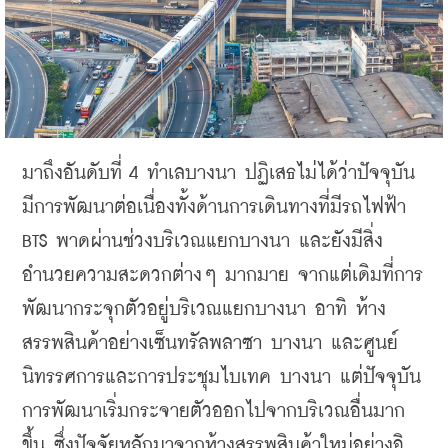
มาถึงอันดับที่
 4 
ทำเล
บางนา
ปฏิเสธไม่ได้ว่าปัจจุบัน
มีการพัฒนาต่อเนื่องทั้งด้านการเดินทางที่มีรถไฟฟ้า
BTS 
พาดผ่านช่วงบริเวณแยกบางนา
และยังมีสิ่ง
อำนวยความสะดวกต่าง
ๆ
มากมาย
จากแต่เดิมที่การ
พัฒนากระจุกตัวอยู่บริเวณแยกบางนา
อาทิ
ห้าง
สรรพสินค้าอย่างเซ็นทรัลพลาซา
บางนา
และศูนย์
นิทรรศการและการประชุมไบเทค
บางนา
แต่ปัจจุบัน
การพัฒนาเริ่มกระจายตัวออกไปจากบริเวณอื่นมาก
ขึ้น
ซึ่งปัจจัยหลักมาจากห้างสรรพสินค้าใหม่อย่างอิ