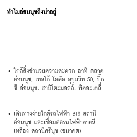
ทำไมอ่อนนุชถึงน่าอยู่
ใกล้สิ่งอำนวยความสะดวก
อาทิ
ตลาด
อ่อนนุช
, 
เทสโก้
โลตัส
สุขุมวิท
 50, 
บิ๊ก
ซี
อ่อนนุช
, 
ฮาบิโตะมอลล์
, 
พิคอะเดลี่
เดินทางง่ายใกล้รถไฟฟ้า
 BTS 
สถานี
อ่อนนุช
และเชื่อมต่อรถไฟฟ้าสายสี
เหลือง
สถานีศรีนุช
 (
อนาคต
)