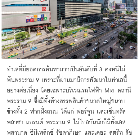
ทำเลที่มียอดการค้นหามากเป็นอันดับที่
 3 
คงหนีไม่
พ้น
พระราม
 9
เพราะที่ผ่านมามีการพัฒนาในทำเลนี้
อย่างต่อเนื่อง
โดยเฉพาะบริเวณรถไฟฟ้า
 MRT 
สถานี
พระราม
 9 
ซึ่งมีทั้งห้างสรรพสินค้าขนาดใหญ่ขนาบ
ข้างทั้ง
 2 
ฟากฝั่งถนน
ได้แก่
ฟอร์จูน
และเซ็นทรัล
พลาซา
แกรนด์
พระราม
 9 
ไม่ไกลกันนักก็มีทั้งเอส
พลานาด
ซีนีเพล็กซ์
รัชดาภิเษก
และเดอะ
สตรีท
รัช