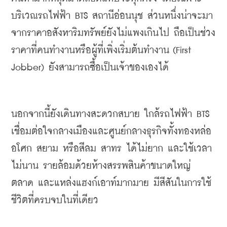
บริเวณรถไฟฟ้า
 BTS 
สถานีอ่อนนุช
ส่วนหนึ่งน่าจะมา
จากราคาอสังหาริมทรัพย์ยังไม่แพงเกินไป
ถือเป็นช่วง
ราคาที่คนทำงาน
หรือผู้ที่เพิ่งเริ่มต้นทำงาน
 (First 
Jobber) 
ยังสามารถซื้อเป็นเจ้าของเองได้
นอกจากนี้ยังเดินทางสะดวกสบาย
ใกล้รถไฟฟ้า
 BTS 
เชื่อมต่อใจกลางเมืองและศูนย์กลางธุรกิจทั้งทองหล่อ
อโศก
สยาม
หรือสีลม
สาทร
ได้ไม่ยาก
และใช้เวลา
ไม่นาน
รายล้อมด้วยห้างสรรพสินค้าขนาดใหญ่
ตลาด
และแหล่งแฮงก์เอาท์มากมาย
มีสีสันในการใช้
ชีวิตที่ครบจบในที่เดียว