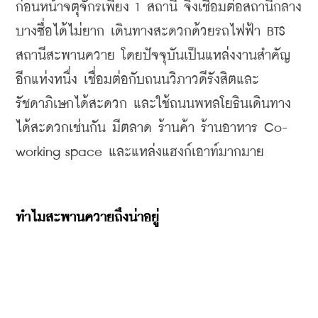
ก่อนหน้าจตุจักรเพียง
 1 
สถานี
จึงเชื่อมต่อสถานีกลาง
บางซื่อได้ไม่ยาก
เดินทางสะดวกด้วยรถไฟฟ้า
 BTS 
สถานีสะพานควาย
โดยปัจจุบันเป็นแหล่งงานสำคัญ
อีกแห่งหนึ่ง
เชื่อมต่อกับถนนวิภาวดีรังสิต
และ
รัชดาภิเษกได้สะดวก
และใช้ถนนพหลโยธินเดินทาง
ได้สะดวกเช่นกัน
มีตลาด
ร้านค้า
ร้านอาหาร
 Co-
working space 
และแหล่งแฮงก์เอาท์มากมาย
ทำไมสะพานควายถึงน่าอยู่