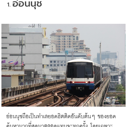
อ่อนนุช
1. 
อ่อนนุช
ถือเป็นทำเลยอดฮิต
ติดอันดับต้น
ๆ
ของยอด
ค้นหามากที่สุด
มาตลอดแทบจะทุกครั้ง
โดยเฉพาะ