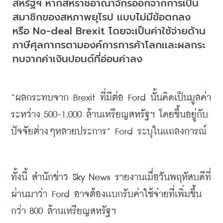
สหรัฐฯ หากสหราชอาณาจักรออกจากการเป็น
สมาชิกของสหภาพยุโรป เเบบไม่มีข้อตกลง 
หรือ No-deal Brexit โดยจะเป็นค่าใช้จ่ายด้าน
ภาษีศุลกากรตามองค์การการค้าโลกเเละผลกระ
ทบจากค่าเงินปอนด์ที่อ่อนค่าลง
“ผลกระทบจาก Brexit ที่มีต่อ 
Ford 
นั้นคิดเป็นมูลค่า
ระหว่าง
 500-1,000 
ล้านเหรียญสหรัฐฯ โดยขึ้นอยู่กับ
ปัจจัยต่างๆหลายประการ
” Ford 
ระบุในเเถลงการณ์
ทั้งนี้ สำนักข่าว
 Sky News 
รายงานเมื่อวันพฤหัสบดีที่
ผ่านมาว่า
 Ford 
อาจต้องเเบกรับค่าใช้จ่ายที่เพิ่มขึ้น
กว่า
 800 
ล้านเหรียญสหรัฐฯ