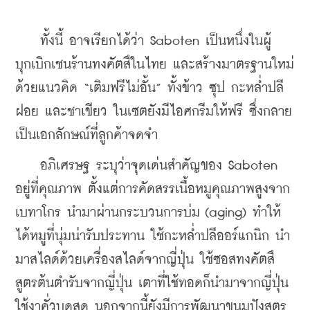
    ทั้งนี้ อาจเรียกได้ว่า Saboten เป็นหนึ่งในผู้
บุกเบิกเชนร้านทงคัตสึในไทย และสร้างมาตรฐานใหม่
ด้วยแนวคิด “เติมฟรีไม่อั้น” ทั้งข้าว ซุป กะหล่ำปลี
ฝอย และชาเขียว ในเซตยังมีไอศกรีมให้ฟรี ซึ่งกลาย
เป็นเอกลักษณ์ที่ลูกค้าจดจำ
    อภิเศรษฐ ระบุว่าจุดเด่นสำคัญของ Saboten 
อยู่ที่คุณภาพ ตั้งแต่การคัดสรรเนื้อหมูคุณภาพสูงจาก
เบทาโกร นำมาผ่านกระบวนการบ่ม (aging) ทำให้
ได้หมูที่นุ่มน่ารับประทาน ใช้กะหล่ำปลีออร์แกนิก นำ
มาสไลด์ด้วยเครื่องสไลด์จากญี่ปุ่น ใช้ซอสทงคัตสึ
สูตรต้นตำรับจากญี่ปุ่น เตาที่ใช้ทอดก็นำมาจากญี่ปุ่น 
ใช้งาคั่วบดสด นอกจากนี้ยังมีการพัฒนาขนมปังสูตร