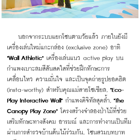
    นอกจากระบบแยกโซนตามวัยแล้ว ภายในยังมี
เครื่องเล่นใหม่แกะกล่อง (exclusive zone) อาทิ 
"Wall Athletic"
 เครื่องเล่นแนว active play บน
กำแพงเบาะลมสีสันสดใสที่ช่วยฝึกทักษะการ
เคลื่อนไหว ความมั่นใจ และเป็นจุดถ่ายรูปยอดฮิต 
(insta-worthy) สำหรับคุณแม่สายโซเชียล, 
"Eco-
Play Interactive Wall" 
กำแพงดิจิทัลสุดล้ำ, 
"The 
Canopy Play Zone"
 โครงสร้างจำลองป่าไม้ที่ช่วย
เสริมทักษะทางสังคม อารมณ์ และการทำงานเป็นทีม
ผ่านการสำรวจบ้านต้นไม้ร่วมกัน, โซนสวมบทบาท