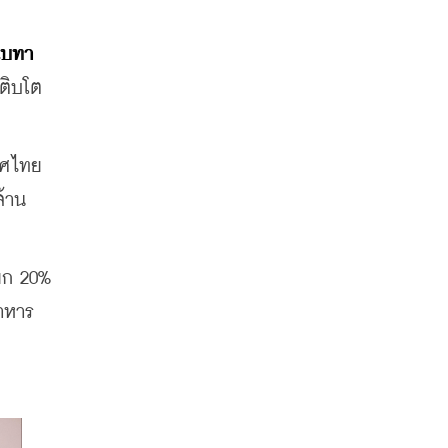
 เบทา
เติบโต
ทศไทย
ล้าน
ยก 20% 
อาหาร