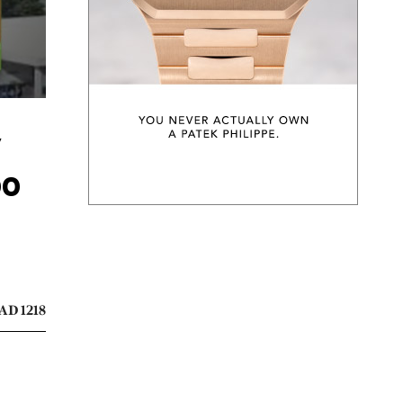
”
00
AD 1218