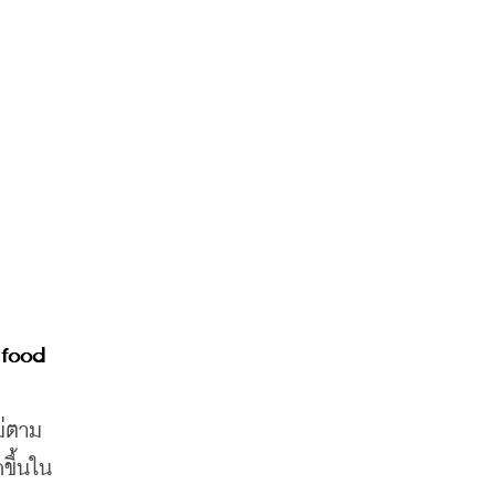
food 
ม่ตาม
กขึ้นใน