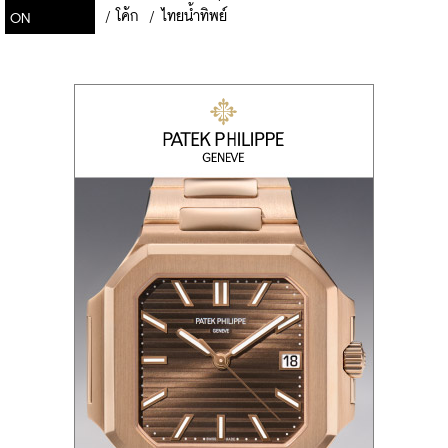
/
โค้ก
/
ไทยน้ำทิพย์
ON