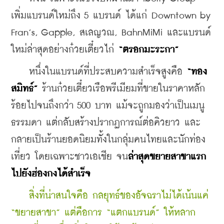
เพิ่มแบรนด์ใหม่ถึง 5 แบรนด์ ได้แก่ Downtown by 
Fran’s, Gapple, สเลญวณ, BahnMiMi และแบรนด์
ใหม่ล่าสุดอย่างก๋วยเตี๋ยวไก่ 
“ตรอกมะระกา”
    หนึ่งในแบรนด์ที่ประสบความสำเร็จสูงคือ
 “ทอง
สมิทธ์” 
ร้านก๋วยเตี๋ยวเรือพรีเมียมที่ขายในราคาหลัก
ร้อยไปจนถึงกว่า 500 บาท แม้จะถูกมองว่าเป็นเมนู
ธรรมดา แต่กลับสร้างปรากฏการณ์ต่อคิวยาว และ
กลายเป็นร้านยอดนิยมทั้งในกลุ่มคนไทยและนักท่อง
เที่ยว โดยเฉพาะชาวเอเชีย จน
ล่าสุดขยายสาขาแรก
ไปยังฮ่องกงได้สำเร็จ
สิ่งที่น่าสนใจคือ กลยุทธ์ของอัจฉราไม่ได้เน้นแค่ 
“ขยายสาขา” แต่คือการ “แตกแบรนด์” ให้หลาก