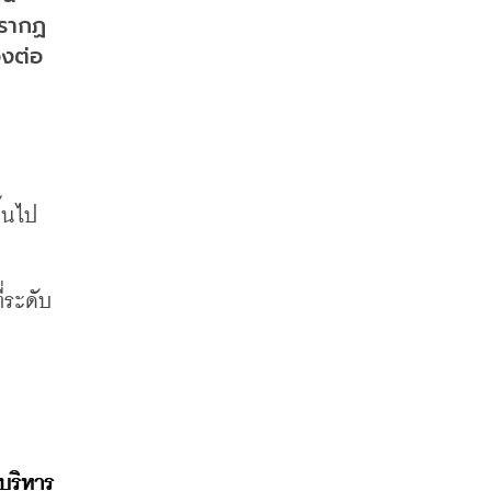
ปรากฏ
งต่อ 
ึ้นไป
่ระดับ 
บริหาร 