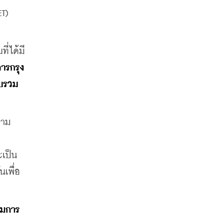
T) 
่ได้มี
ารกรุง
วบรวม
วาม
เป็น
นเพื่อ
รมการ