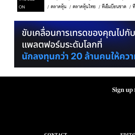
/
ตลาดหุ้น
/
ตลาดหุ้นไทย
/
ทีเอ็มบีธนชาต
/
ท
ON
Sign up 
CONTACT
EDIT