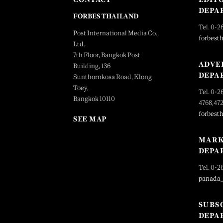
DEPA
FORBES THAILAND
Tel. 0-2
Post International Media Co.,
forbest
Ltd.
7th Floor, Bangkok Post
ADVE
Building, 136
DEPA
Sunthornkosa Road, Klong
Toey,
Tel. 0-2
Bangkok 10110
4768,47
forbest
SEE MAP
MARK
DEPA
Tel. 0-2
panada
SUBS
DEPA