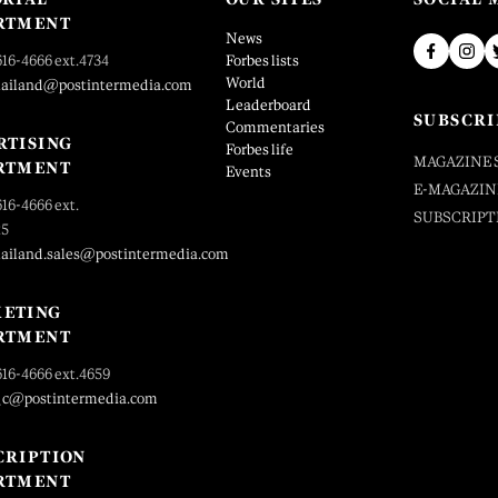
RTMENT
News
616-4666 ext.4734
Forbes lists
World
hailand@postintermedia.com
Leaderboard
SUBSCRI
Commentaries
RTISING
Forbes life
MAGAZINE 
RTMENT
Events
E-MAGAZIN
616-4666 ext.
SUBSCRIPT
25
hailand.sales@postintermedia.com
ETING
RTMENT
616-4666 ext.4659
_c@postintermedia.com
CRIPTION
RTMENT