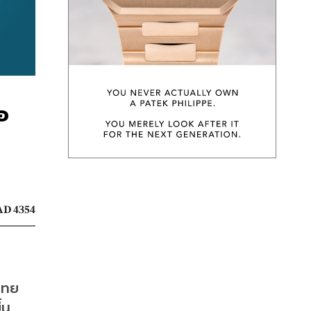
อ
D 4354
ทย 
น 