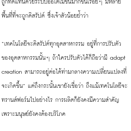
ถูกทดแทนด้วยระบบออโตเมชั่นมากขึ้นเรื่อยๆ มีหลาย
พื้นที่ที่จะถูกดิสรัปต์ ซึ่งเจ้าสัวน้อยย้ำว่า

“เทคโนโลยีจะดิสรัปต์ทุกอุตสาหกรรม อยู่ที่การปรับตัว
ของอุตสาหกรรมนั้นๆ ถ้าใครปรับตัวได้ก็ถือว่ามี adapt 
creation สามารถอยู่ต่อได้ท่ามกลางความเปลี่ยนแปลงที่
จะเกิดขึ้น” แต่ถึงกระนั้นเขายังเชื่อว่า ถึงแม้เทคโนโลยีจะ
ทรานส์ฟอร์มไปอย่างไร การผลิตก็ยังคงมีความสำคัญ 
เพราะมนุษย์ยังคงต้องบริโภค
