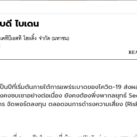
ิบดี ไบเดน
คทีบีเอสที โฮลดิ้ง จำกัด (มหาชน)
K
REA
็นปีที่เริ่มต้นภายใต้การแพร่ระบาดของโควิด-19 ส่งผล
งคงซบเซาอย่างต่อเนื่อง ยังคงต้องพึ่งพากลยุทธ์ Se
การ จัดพอร์ตลงทุน ตลอดจนการดำรงความเสี่ยง (Risk