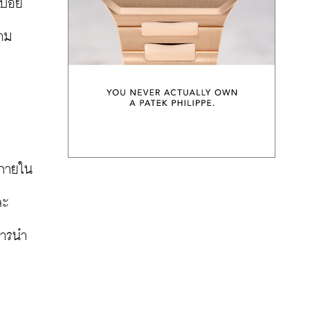
บ่อย
วาม
บ
นภายใน
ละ
การนำ