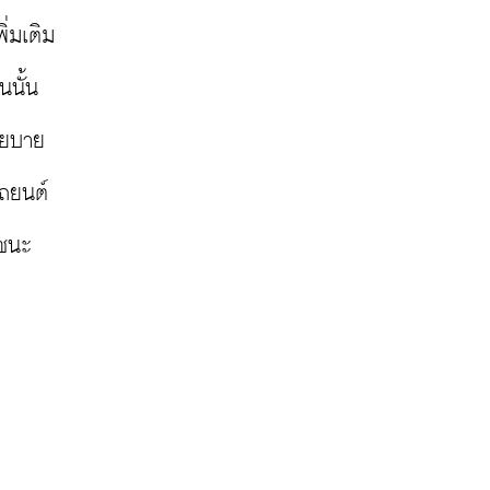
่มเติม
นนั้น
โยบาย
รถยนต์
ถชนะ