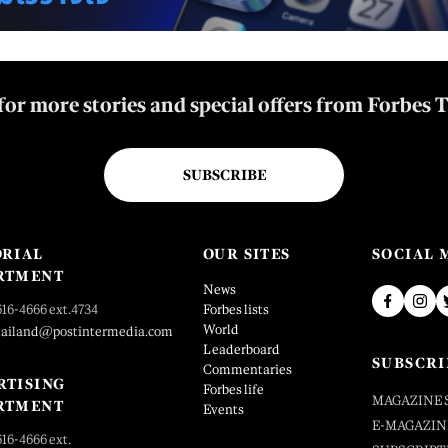
for more stories and special offers from Forbes 
SUBSCRIBE
ORIAL
OUR SITES
SOCIAL 
RTMENT
News
616-4666 ext.4734
Forbes lists
World
hailand@postintermedia.com
Leaderboard
SUBSCRI
Commentaries
RTISING
Forbes life
MAGAZINE 
RTMENT
Events
E-MAGAZIN
616-4666 ext.