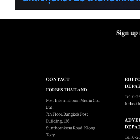
Sign up 
CONTACT
EDIT
DEPA
FORBES THAILAND
Tel. 0-2
Post International Media Co.,
forbest
Ltd.
7th Floor, Bangkok Post
ADVE
Building, 136
DEPA
Sunthornkosa Road, Klong
Toey,
Tel. 0-2