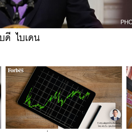
ิบดี ไบเดน