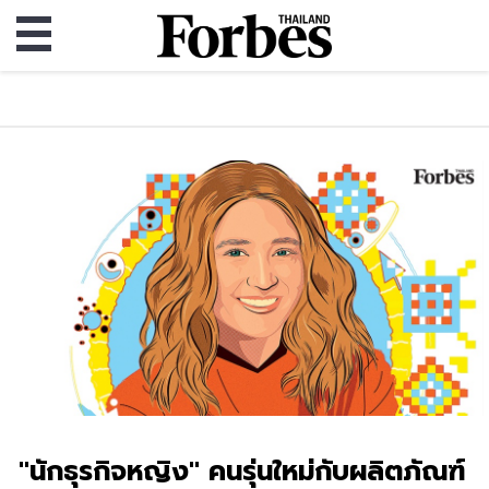
"นักธุรกิจหญิง" คนรุ่นใหม่กับผลิตภัณฑ์