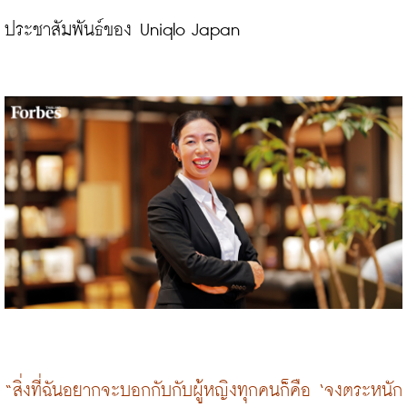
ประชาสัมพันธ์ของ Uniqlo Japan

“สิ่งที่ฉันอยากจะบอกกับกับผู้หญิงทุกคนก็คือ ‘จงตระหนัก