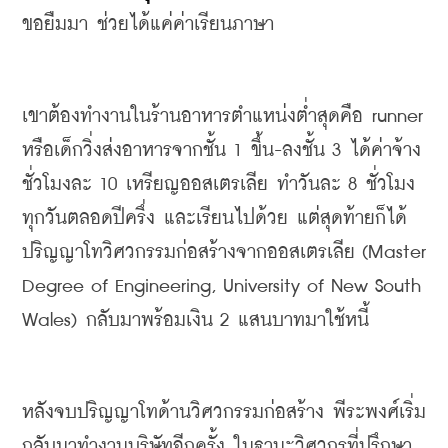
ขอยืมมา
ช่วยได้แค่ค่าเรียนภาษา
เขาต้องทำงานในร้านอาหารตำแหน่งต่ำสุดคือ
 runner 
หรือเด็กวิ่งส่งอาหารจากชั้น
 1 
ขึ้น
-
ลงชั้น
 3 
ได้ค่าจ้าง
ชั่วโมงละ
 10 
เหรียญออสเตรเลีย
ทำวันละ
 8 
ชั่วโมง
ทุกวันตลอดปีครึ่ง
และเรียนไปด้วย
แต่สุดท้ายก็ได้
ปริญญาโทวิศวกรรมก่อสร้างจากออสเตรเลีย
 (Master 
Degree of Engineering, University of New South 
Wales) 
กลับมาพร้อมเงิน
 2 
แสนบาทมาใช้หนี้
หลังจบปริญญาโทด้านวิศวกรรมก่อสร้าง
พีระพงศ์เริ่ม
กลับมาทำงานบริษัทอีกครั้ง
ในฐานะวิศวกรที่ปรึกษา