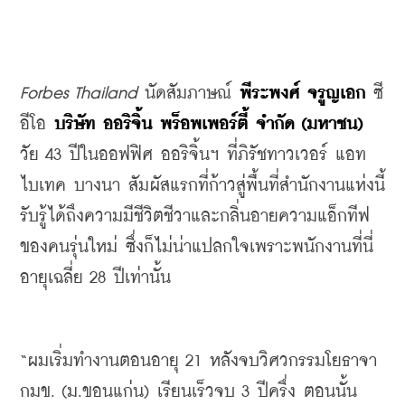
Forbes Thailand 
นัดสัมภาษณ์
พีระพงศ์
จรูญเอก
ซี
อีโอ
บริษัท
ออริจิ้น
พร็อพเพอร์ตี้
จำกัด
 (
มหาชน
) 
วัย
 43 
ปีในออฟฟิศ
ออริจิ้นฯ
ที่ภิรัชทาวเวอร์
แอท
ไบเทค
บางนา
สัมผัสแรกที่ก้าวสู่พื้นที่สำนักงานแห่งนี้
รับรู้ได้ถึงความมีชีวิตชีวาและกลิ่นอายความแอ็กทีฟ
ของคนรุ่นใหม่
ซึ่งก็ไม่น่าแปลกใจเพราะพนักงานที่นี่
อายุเฉลี่ย
 28 
ปีเท่านั้น
“
ผมเริ่มทำงานตอนอายุ
 21 
หลังจบวิศวกรรมโยธาจา
กมข
. (
ม
.
ขอนแก่น
) 
เรียนเร็วจบ
 3 
ปีครึ่ง
ตอนนั้น