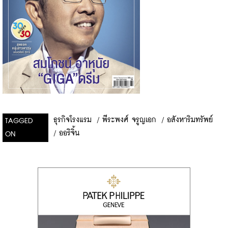
ธุรกิจโรงแรม
/
พีระพงศ์ จรูญเอก
/
อสังหาริมทรัพย์
TAGGED
/
ออริจิ้น
ON