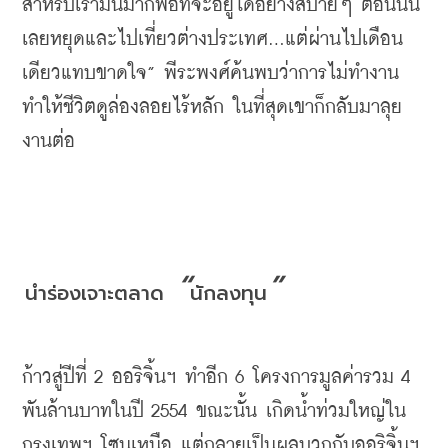
สำหรับเรามันมากพอที่จะอยู่ได้อย่างสบายๆ
ตอนนั้น
เลยหยุดและไปเที่ยวต่างประเทศ
...
แต่ผ่านไปเดือน
เดียวแทบขาดใจ
” 
พีระพงศ์ค้นพบว่าการไม่ทำงาน
ทำให้ชีวิตดูล่องลอยไร้หลัก
ในที่สุดเขาก็กลับมาลุย
งานต่อ
 “
”
นำร่องเจาะตลาด
นักลงทุน
ก้าวสู่ปีที่
 2 
ออริจิ้นฯ
ทำอีก
 6 
โครงการมูลค่ารวม
 4 
พันล้านบาทในปี
 2554 
ขณะนั้น
เกิดน้ำท่วมใหญ่ใน
กรุงเทพฯ
โซนเหนือ
แต่กลายเป็นผลบวกกับออริจิ้นฯ