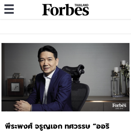
พีระพงศ์ จรูญเอก ทศวรรษ “ออริ