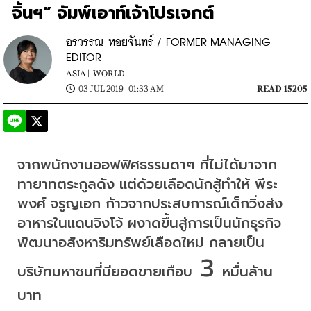
จิ้นฯ” จัมพ์เอาท์เจ้าโปรเจกต์
อรวรรณ หอยจันทร์ / FORMER MANAGING
EDITOR
ASIA |
WORLD
03 JUL 2019 | 01:33 AM
READ 15205
จากพนักงานออฟฟิศธรรมดาๆ
ที่ไม่ได้มาจาก
ทายาทตระกูลดัง
แต่ด้วยเลือดนักสู้ทำให้ พีระ
พงศ์ จรูญเอก 
ก้าวจากประสบการณ์เด็กวิ่งส่ง
อาหารในแดนจิงโจ้
ผงาดขึ้นสู่การเป็นนักธุรกิจ
พัฒนาอสังหาริมทรัพย์เลือดใหม่
กลายเป็น
 3 
บริษัทมหาชนที่มียอดขายเกือบ
หมื่นล้าน
บาท