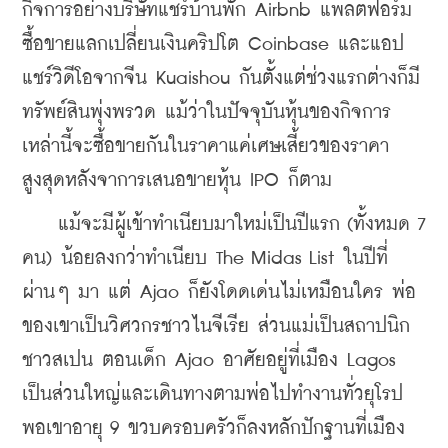
กิจการอย่างบริษัทแชร์บ้านพัก Airbnb แพลตฟอร์ม
ซื้อขายแลกเปลี่ยนเงินคริปโต Coinbase และแอป
แชร์วิดีโอจากจีน Kuaishou กันตั้งแต่ช่วงแรกต่างก็มี
ทรัพย์สินพุ่งพรวด แม้ว่าในปัจจุบันหุ้นของกิจการ
เหล่านี้จะซื้อขายกันในราคาแค่เศษเสี้ยวของราคา
สูงสุดหลังจาการเสนอขายหุ้น IPO ก็ตาม 
    แม้จะมีผู้เข้าทำเนียบมาใหม่เป็นปีแรก (ทั้งหมด 7 
คน) น้อยลงกว่าทำเนียบ The Midas List ในปีที่
ผ่านๆ มา แต่ Ajao ก็ยังโดดเด่นไม่เหมือนใคร พ่อ
ของเขาเป็นวิศวกรชาวไนจีเรีย ส่วนแม่เป็นสถาปนิก
ชาวสเปน ตอนเด็ก Ajao อาศัยอยู่ที่เมือง Lagos 
เป็นส่วนใหญ่และเดินทางตามพ่อไปทำงานทั่วยุโรป 
พอเขาอายุ 9 ขวบครอบครัวก็ลงหลักปักฐานที่เมือง 