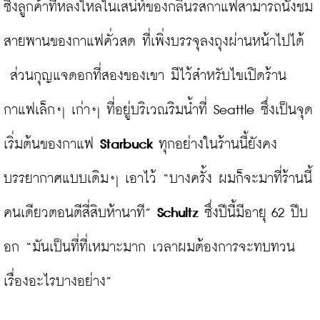
ซึ่งลูกค้าที่หลงใหลในเสน่ห์ของกลิ่นรสกาแฟสามารถนั่งชม
สายพานของกาแฟคั่วสด ที่เพิ่งบรรจุลงถุงผ่านหน้าไปได้ 
 ส่วนกุญแจดอกที่สองของเขา มีไว้สำหรับไขเปิดร้าน
กาแฟเล็กๆ เก่าๆ ที่อยู่บริเวณริมน้ำที่ Seattle ซึ่งเป็นจุด
เริ่มต้นของกาแฟ 
Starbuck
 ทุกอย่างในร้านนี้ยังคง
บรรยากาศแบบเดิมๆ เอาไว้ “บางครั้ง ผมก็จะมาที่ร้านนี้
คนเดียวตอนตีสี่สิบห้านาที” 
Schultz
 ซึ่งปีนี้มีอายุ 62 ปีบ
อก “มันเป็นที่ที่เหมาะมาก เวลาผมต้องการจะทบทวน
เรื่องอะไรบางอย่าง”
