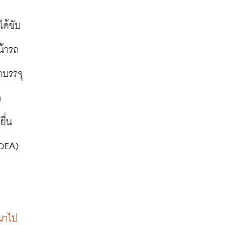
ได้ขับ
น้ารถ
าบรรจุ
ก
ื่น
DEA) 
ดมาไป