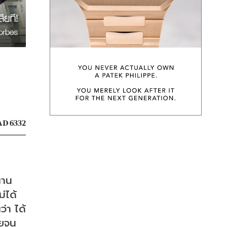
D 6332
นาน
่ได้
่า ได้
ายจน