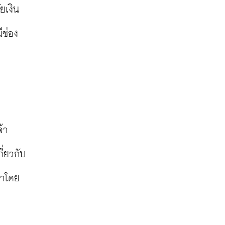
ยเงิน
ีช่อง
้า
ี่ยวกับ
มาโดย