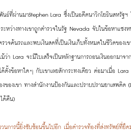
ภาพันธ์ที่ผ่านมาStephen Lara ซึ่งเป็นอดีตนาวิกโยธินสหรัฐฯ 
ia ระหว่างทางเขาถูกตำรวจในรัฐ Nevada จับในข้อหาแซงห
รวจค้นรถและพบเงินสดที่เป็นเงินเก็บทั้งหมดในชีวิตของเข
ปแม้ว่า Lara จะมีใบเสร็จเป็นหลักฐานการถอนเงินออกมาจา
ั้งข้อหาใดๆ กับเขาเลยสักกระทงเดียว ต่อมาเมื่อ Lara ย
รื่องของเขา ทางสำนักงานป้องกันและปราบปรามยาเสพติด (
ด้คืน)

รนี้ยิ่งซับซ้อนขึ้นไปอีก เมื่อตำรวจท้องที่ส่งทรัพย์ที่ยึ