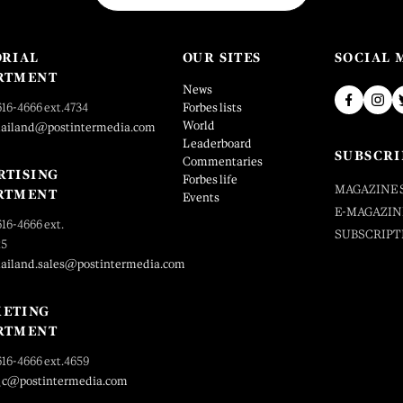
ORIAL
OUR SITES
SOCIAL 
RTMENT
News
616-4666 ext.4734
Forbes lists
World
hailand@postintermedia.com
Leaderboard
SUBSCRI
Commentaries
RTISING
Forbes life
MAGAZINE 
RTMENT
Events
E-MAGAZIN
616-4666 ext.
SUBSCRIPT
25
hailand.sales@postintermedia.com
ETING
RTMENT
616-4666 ext.4659
_c@postintermedia.com