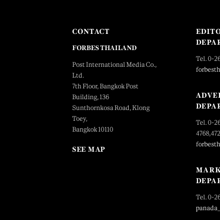
CONTACT
EDIT
DEPA
FORBES THAILAND
Tel. 0-2
Post International Media Co.,
forbest
Ltd.
7th Floor, Bangkok Post
ADVE
Building, 136
DEPA
Sunthornkosa Road, Klong
Toey,
Tel. 0-2
Bangkok 10110
4768,47
forbest
SEE MAP
MARK
DEPA
Tel. 0-2
panada