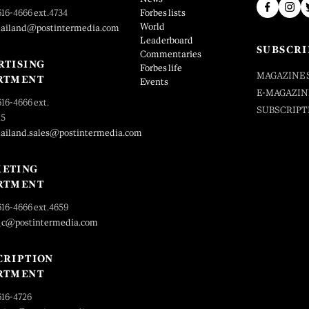
616-4666 ext.4734
Forbes lists
World
hailand@postintermedia.com
Leaderboard
SUBSCRI
Commentaries
RTISING
Forbes life
MAGAZINE 
RTMENT
Events
E-MAGAZIN
616-4666 ext.
SUBSCRIPT
25
hailand.sales@postintermedia.com
ETING
RTMENT
616-4666 ext.4659
_c@postintermedia.com
CRIPTION
RTMENT
616-4726