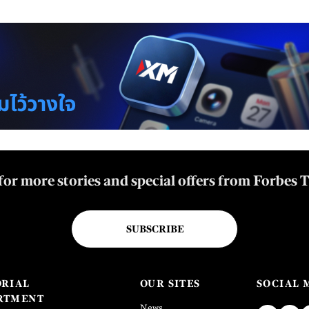
for more stories and special offers from Forbes 
SUBSCRIBE
ORIAL
OUR SITES
SOCIAL 
RTMENT
News