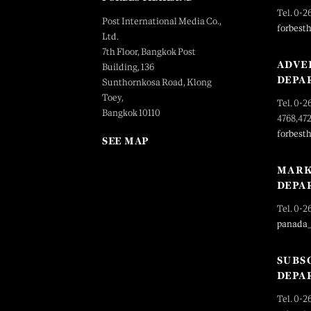
Tel. 0-2
Post International Media Co.,
forbest
Ltd.
7th Floor, Bangkok Post
ADVE
Building, 136
DEPA
Sunthornkosa Road, Klong
Toey,
Tel. 0-2
Bangkok 10110
4768,47
forbest
SEE MAP
MARK
DEPA
Tel. 0-2
panada
SUBS
DEPA
Tel. 0-2