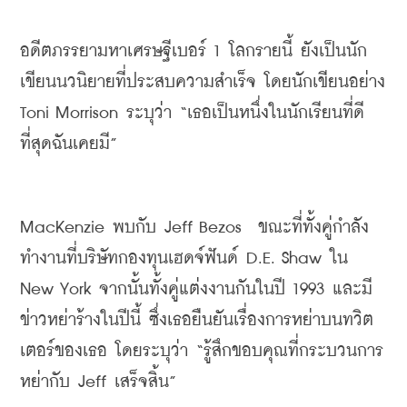
อดีตภรรยามหาเศรษฐีเบอร์ 1 โลกรายนี้ 
ยังเป็นนัก
เขียนนวนิยายที่ประสบความสำเร็จ
โดยนักเขียนอย่าง
Toni Morrison 
ระบุว่า
 “
เธอเป็นหนึ่งในนักเรียนที่ดี
ที่สุดฉันเคยมี
”
MacKenzie 
พบกับ
 Jeff Bezos  
ขณะที่ทั้งคู่กำลัง
ทำงานที่บริษัทกองทุนเฮดจ์ฟันด์
 D.E. Shaw 
ใน
New York 
จากนั้นทั้งคู่แต่งงานกันในปี
 1993 
และมี
ข่าวหย่าร้างในปีนี้
ซึ่งเธอยืนยันเรื่องการหย่าบนทวิต
เตอร์ของเธอ
โดยระบุว่า
 “
รู้สึกขอบคุณที่กระบวนการ
หย่ากับ
 Jeff 
เสร็จสิ้น
”