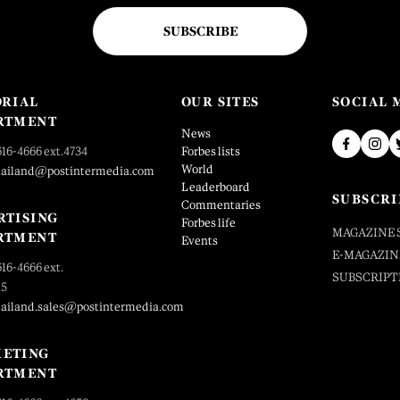
SUBSCRIBE
ORIAL
OUR SITES
SOCIAL 
RTMENT
News
616-4666 ext.4734
Forbes lists
World
hailand@postintermedia.com
Leaderboard
SUBSCRI
Commentaries
RTISING
Forbes life
MAGAZINE 
RTMENT
Events
E-MAGAZIN
616-4666 ext.
SUBSCRIPT
25
hailand.sales@postintermedia.com
ETING
RTMENT