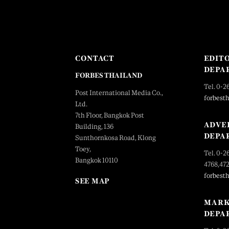
CONTACT
EDIT
DEPA
FORBES THAILAND
Tel. 0-2
Post International Media Co.,
forbest
Ltd.
7th Floor, Bangkok Post
ADVE
Building, 136
DEPA
Sunthornkosa Road, Klong
Toey,
Tel. 0-2
Bangkok 10110
4768,47
forbest
SEE MAP
MARK
DEPA