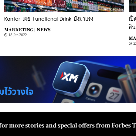
Kantar เผย Functional Drink ยังมาแรง
เปิ
สิน
MARKETING |
NEWS
18 Jan 2022
MA
2
for more stories and special offers from Forbes 