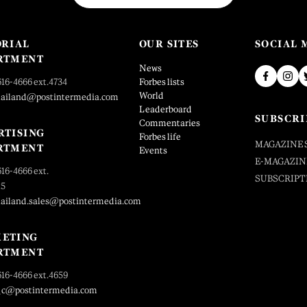
ORIAL
OUR SITES
SOCIAL 
RTMENT
News
616-4666 ext.4734
Forbes lists
World
hailand@postintermedia.com
Leaderboard
SUBSCRI
Commentaries
RTISING
Forbes life
MAGAZINE 
RTMENT
Events
E-MAGAZIN
616-4666 ext.
SUBSCRIPT
25
hailand.sales@postintermedia.com
ETING
RTMENT
616-4666 ext.4659
_c@postintermedia.com