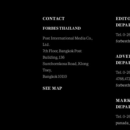
CONTACT
EDIT
DEPA
FORBES THAILAND
Tel. 0-2
Post International Media Co.,
forbest
Ltd.
7th Floor, Bangkok Post
ADVE
Building, 136
DEPA
Sunthornkosa Road, Klong
Toey,
Tel. 0-2
Bangkok 10110
4768,47
forbest
SEE MAP
MARK
DEPA
Tel. 0-2
panada